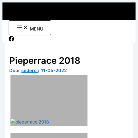
Ga
naar
de
inhoud
MENU
Pieperrace 2018
Door
sedero
/
11-05-2022