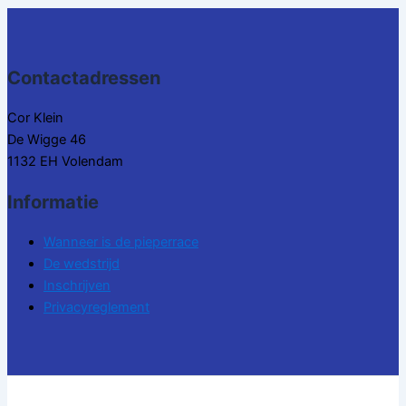
Contactadressen
Cor Klein
De Wigge 46
1132 EH Volendam
Informatie
Wanneer is de pieperrace
De wedstrijd
Inschrijven
Privacyreglement