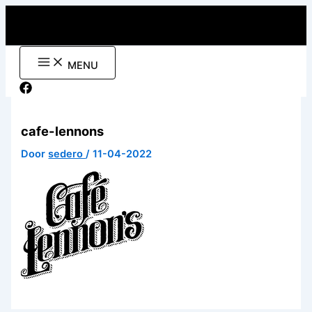
Ga
naar
de
inhoud
MENU
cafe-lennons
Door
sedero
/
11-04-2022