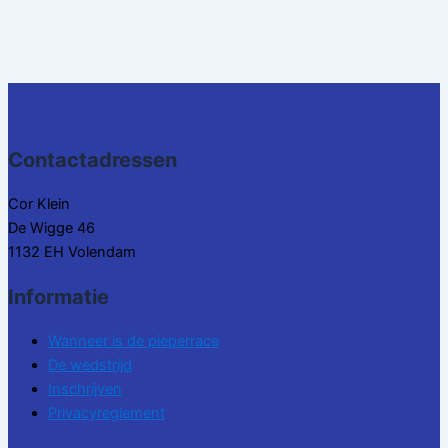
Contactadressen
Cor Klein
De Wigge 46
1132 EH Volendam
Informatie
Wanneer is de pieperrace
De wedstrijd
Inschrijven
Privacyreglement