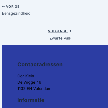
VORIGE
Eensgezindheid
VOLGENDE
Zwarte Valk
Contactadressen
Cor Klein
De Wigge 46
1132 EH Volendam
Informatie