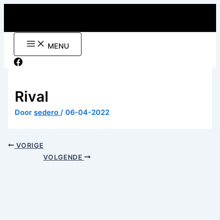
Ga
naar
de
inhoud
MENU
Rival
Door
sedero
/
06-04-2022
VORIGE
VOLGENDE