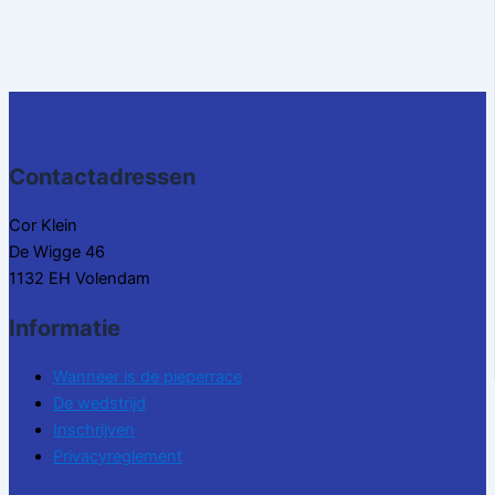
Contactadressen
Cor Klein
De Wigge 46
1132 EH Volendam
Informatie
Wanneer is de pieperrace
De wedstrijd
Inschrijven
Privacyreglement