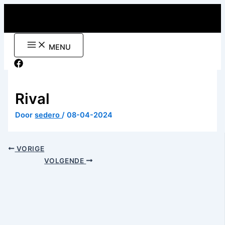
Ga
naar
de
inhoud
MENU
Rival
Door
sedero
/
08-04-2024
VORIGE
VOLGENDE