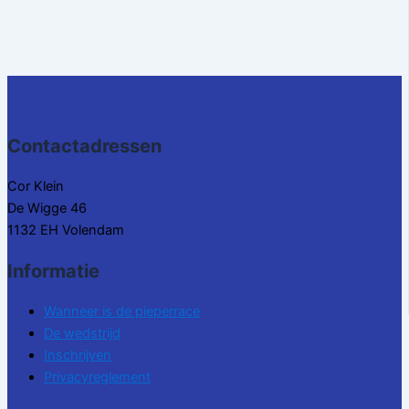
Contactadressen
Cor Klein
De Wigge 46
1132 EH Volendam
Informatie
Wanneer is de pieperrace
De wedstrijd
Inschrijven
Privacyreglement