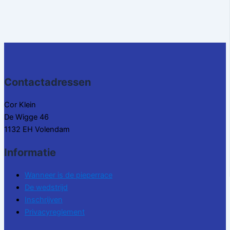
Contactadressen
Cor Klein
De Wigge 46
1132 EH Volendam
Informatie
Wanneer is de pieperrace
De wedstrijd
Inschrijven
Privacyreglement