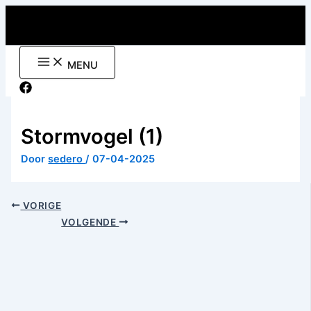
Ga
naar
de
inhoud
MENU
Stormvogel (1)
Door
sedero
/
07-04-2025
VORIGE
VOLGENDE