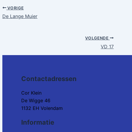
VORIGE
De Lange Muier
VOLGENDE
VD 17
Contactadressen
Cor Klein
De Wigge 46
1132 EH Volendam
Informatie