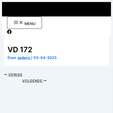
Ga
naar
de
inhoud
MENU
VD 172
Door
sedero
/
03-04-2023
VORIGE
VOLGENDE