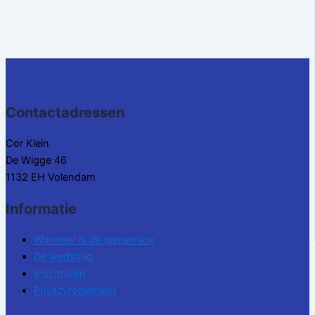
Contactadressen
Cor Klein
De Wigge 46
1132 EH Volendam
Informatie
Wanneer is de pieperrace
De wedstrijd
Inschrijven
Privacyreglement