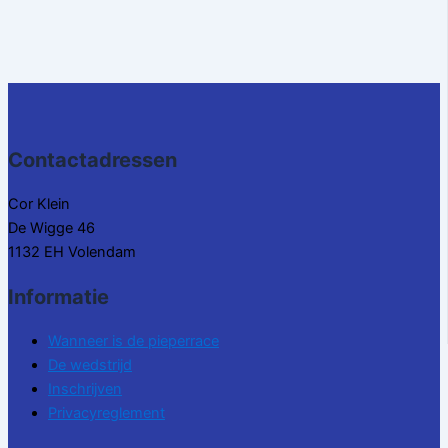
Contactadressen
Cor Klein
De Wigge 46
1132 EH Volendam
Informatie
Wanneer is de pieperrace
De wedstrijd
Inschrijven
Privacyreglement