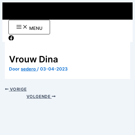
Ga
naar
de
inhoud
MENU
Vrouw Dina
Door
sedero
/
03-04-2023
VORIGE
VOLGENDE