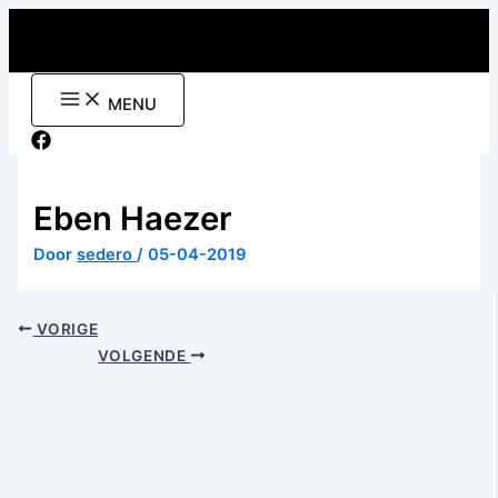
Ga
naar
de
inhoud
MENU
Eben Haezer
Door
sedero
/
05-04-2019
VORIGE
VOLGENDE