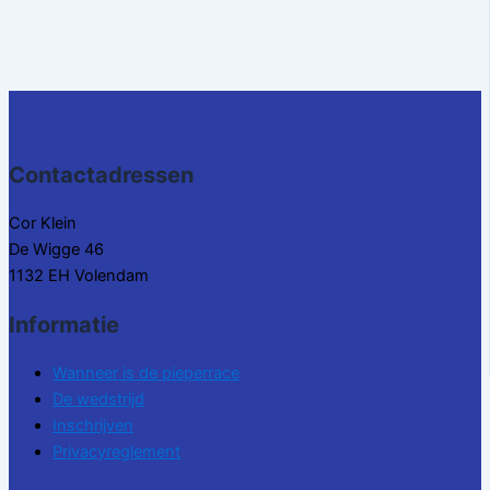
Contactadressen
Cor Klein
De Wigge 46
1132 EH Volendam
Informatie
Wanneer is de pieperrace
De wedstrijd
Inschrijven
Privacyreglement