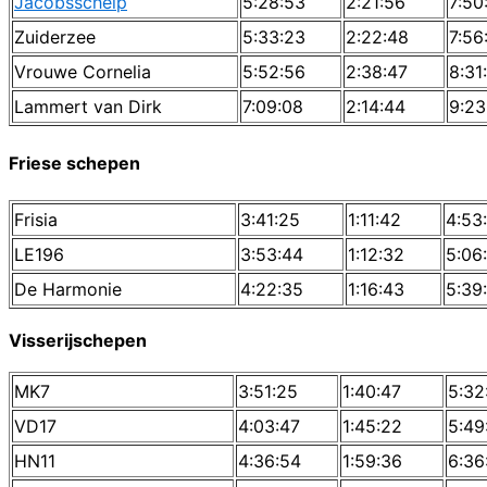
Jacobsschelp
5:28:53
2:21:56
7:50
Zuiderzee
5:33:23
2:22:48
7:56
Vrouwe Cornelia
5:52:56
2:38:47
8:31
Lammert van Dirk
7:09:08
2:14:44
9:23
Friese schepen
Frisia
3:41:25
1:11:42
4:53
LE196
3:53:44
1:12:32
5:06
De Harmonie
4:22:35
1:16:43
5:39
Visserijschepen
MK7
3:51:25
1:40:47
5:32
VD17
4:03:47
1:45:22
5:49
HN11
4:36:54
1:59:36
6:36