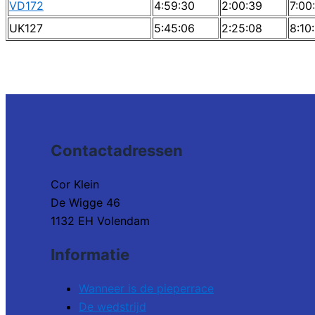
VD172
4:59:30
2:00:39
7:00
UK127
5:45:06
2:25:08
8:10
Contactadressen
Cor Klein
De Wigge 46
1132 EH Volendam
Informatie
Wanneer is de pieperrace
De wedstrijd