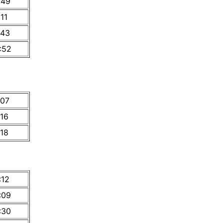
:49
:11
:43
:52
:07
:16
:18
:12
:09
:30