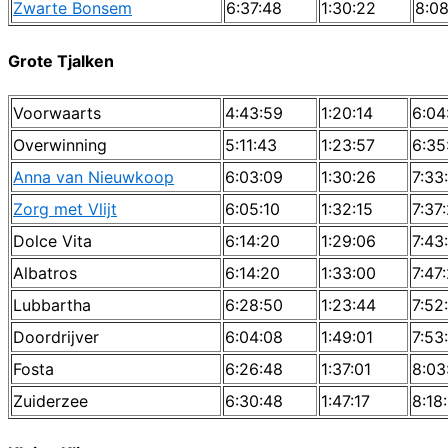
Zwarte Bonsem
6:37:48
1:30:22
8:08
Grote Tjalken
Voorwaarts
4:43:59
1:20:14
6:04
Overwinning
5:11:43
1:23:57
6:35
Anna van Nieuwkoop
6:03:09
1:30:26
7:33
Zorg met Vlijt
6:05:10
1:32:15
7:37
Dolce Vita
6:14:20
1:29:06
7:43
Albatros
6:14:20
1:33:00
7:47
Lubbartha
6:28:50
1:23:44
7:52
Doordrijver
6:04:08
1:49:01
7:53
Fosta
6:26:48
1:37:01
8:03
Zuiderzee
6:30:48
1:47:17
8:18