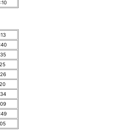
:10
:13
:40
:35
:25
:26
:20
:34
:09
:49
:05