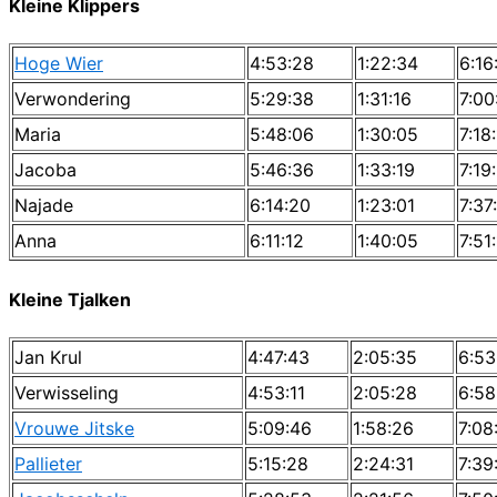
Kleine Klippers
Hoge Wier
4:53:28
1:22:34
6:16
Verwondering
5:29:38
1:31:16
7:00
Maria
5:48:06
1:30:05
7:18:
Jacoba
5:46:36
1:33:19
7:19
Najade
6:14:20
1:23:01
7:37
Anna
6:11:12
1:40:05
7:51
Kleine Tjalken
Jan Krul
4:47:43
2:05:35
6:53
Verwisseling
4:53:11
2:05:28
6:58
Vrouwe Jitske
5:09:46
1:58:26
7:08
Pallieter
5:15:28
2:24:31
7:39