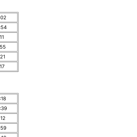
:02
:54
11
:55
:21
:17
:18
:39
:12
:59