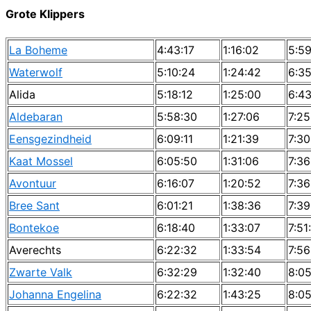
Grote Klippers
La Boheme
4:43:17
1:16:02
5:59
Waterwolf
5:10:24
1:24:42
6:3
Alida
5:18:12
1:25:00
6:43
Aldebaran
5:58:30
1:27:06
7:25
Eensgezindheid
6:09:11
1:21:39
7:30
Kaat Mossel
6:05:50
1:31:06
7:36
Avontuur
6:16:07
1:20:52
7:36
Bree Sant
6:01:21
1:38:36
7:39
Bontekoe
6:18:40
1:33:07
7:51
Averechts
6:22:32
1:33:54
7:56
Zwarte Valk
6:32:29
1:32:40
8:0
Johanna Engelina
6:22:32
1:43:25
8:05