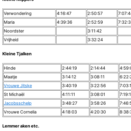
Verwondering
4:16:47
2:50:57
7:07:4
Maria
4:39:36
2:52:59
7:32:
Noordster
3:11:42
Vrijheid
3:32:24
Kleine Tjalken
Hinde
2:44:19
2:14:44
4:59:
Maatje
3:14:12
3:08:11
6:22:
Vrouwe Jitske
3:40:19
3:22:56
7:03:
St Michaël
4:11:11
3:08:01
7:19:
Jacobsschelp
3:48:27
3:58:26
7:46:
Vrouwe Cornelia
4:18:03
4:20:30
8:38:
Lemmer aken etc.