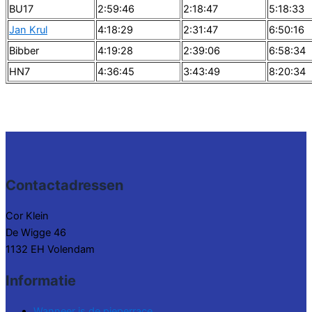
BU17
2:59:46
2:18:47
5:18:33
Jan Krul
4:18:29
2:31:47
6:50:16
Bibber
4:19:28
2:39:06
6:58:34
HN7
4:36:45
3:43:49
8:20:34
Contactadressen
Cor Klein
De Wigge 46
1132 EH Volendam
Informatie
Wanneer is de pieperrace