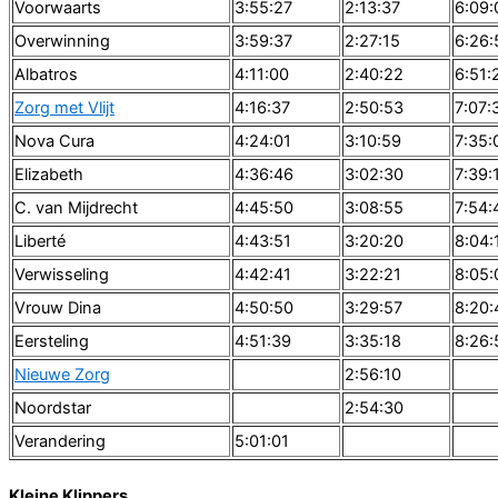
Voorwaarts
3:55:27
2:13:37
6:09:
Overwinning
3:59:37
2:27:15
6:26:
Albatros
4:11:00
2:40:22
6:51:
Zorg met Vlijt
4:16:37
2:50:53
7:07:
Nova Cura
4:24:01
3:10:59
7:35:
Elizabeth
4:36:46
3:02:30
7:39:
C. van Mijdrecht
4:45:50
3:08:55
7:54:
Liberté
4:43:51
3:20:20
8:04:
Verwisseling
4:42:41
3:22:21
8:05:
Vrouw Dina
4:50:50
3:29:57
8:20:
Eersteling
4:51:39
3:35:18
8:26:
Nieuwe Zorg
2:56:10
Noordstar
2:54:30
Verandering
5:01:01
Kleine Klippers