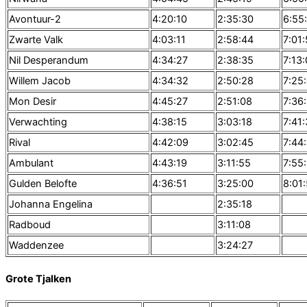
Avontuur-2
4:20:10
2:35:30
6:55
Zwarte Valk
4:03:11
2:58:44
7:01
Nil Desperandum
4:34:27
2:38:35
7:13
Willem Jacob
4:34:32
2:50:28
7:25
Mon Desir
4:45:27
2:51:08
7:36
Verwachting
4:38:15
3:03:18
7:41
Rival
4:42:09
3:02:45
7:44
Ambulant
4:43:19
3:11:55
7:55
Gulden Belofte
4:36:51
3:25:00
8:01:
Johanna Engelina
2:35:18
Radboud
3:11:08
Waddenzee
3:24:27
Grote Tjalken