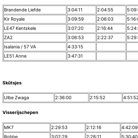
Brandende Liefde
3:04:11
2:04:55
5:09
Kir Royale
3:09:59
2:06:03
5:16
LE47 Kentskele
3:07:20
2:16:44
5:24
ZA2
3:06:53
2:22:37
5:29
Isalania / 57 VA
4:33:15
LE51 Anne
3:47:31
Skûtsjes
Ulbe Zwaga
2:36:00
2:15:52
4:51:5
Visserijschepen
MK7
2:29:53
2:12:16
4:42:09
Robbe
3:02:29
2:28:11
5:30:40