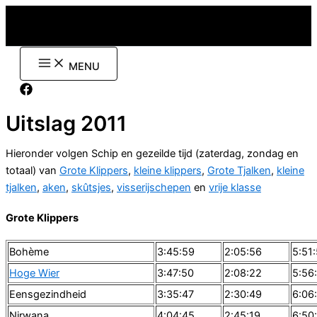
Ga
naar
de
inhoud
MENU
Uitslag 2011
Hieronder volgen Schip en gezeilde tijd (zaterdag, zondag en
totaal) van
Grote Klippers
,
kleine klippers
,
Grote Tjalken
,
kleine
tjalken
,
aken
,
skûtsjes
,
visserijschepen
en
vrije klasse
Grote Klippers
Bohème
3:45:59
2:05:56
5:51
Hoge Wier
3:47:50
2:08:22
5:56
Eensgezindheid
3:35:47
2:30:49
6:06
Nirwana
4:04:45
2:45:19
6:50