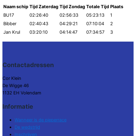
Naam schip
Tijd Zaterdag
Tijd Zondag
Totale Tijd
Plaats
BU17
02:26:40
02:56:33
05:23:13
1
Bibber
02:40:43
04:29:21
07:10:04
2
Jan Krul
03:20:10
04:14:47
07:34:57
3
Contactadressen
Cor Klein
De Wigge 46
1132 EH Volendam
Informatie
Wanneer is de pieperrace
De wedstrijd
Inschrijven