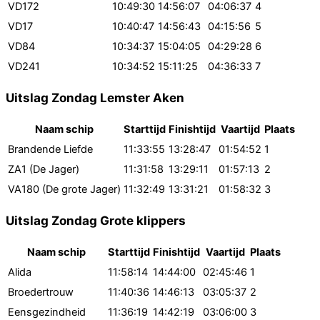
VD172
10:49:30
14:56:07
04:06:37
4
VD17
10:40:47
14:56:43
04:15:56
5
VD84
10:34:37
15:04:05
04:29:28
6
VD241
10:34:52
15:11:25
04:36:33
7
Uitslag Zondag Lemster Aken
Naam schip
Starttijd
Finishtijd
Vaartijd
Plaats
Brandende Liefde
11:33:55
13:28:47
01:54:52
1
ZA1 (De Jager)
11:31:58
13:29:11
01:57:13
2
VA180 (De grote Jager)
11:32:49
13:31:21
01:58:32
3
Uitslag Zondag Grote klippers
Naam schip
Starttijd
Finishtijd
Vaartijd
Plaats
Alida
11:58:14
14:44:00
02:45:46
1
Broedertrouw
11:40:36
14:46:13
03:05:37
2
Eensgezindheid
11:36:19
14:42:19
03:06:00
3