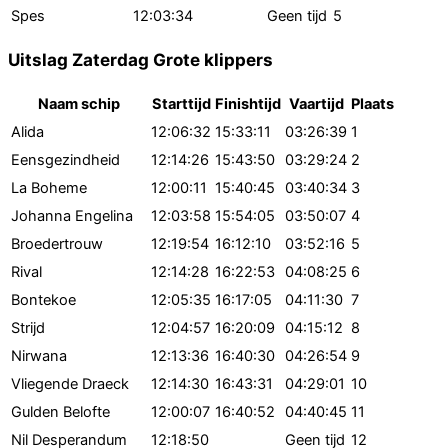
Spes
12:03:34
Geen tijd
5
Uitslag Zaterdag Grote klippers
Naam schip
Starttijd
Finishtijd
Vaartijd
Plaats
Alida
12:06:32
15:33:11
03:26:39
1
Eensgezindheid
12:14:26
15:43:50
03:29:24
2
La Boheme
12:00:11
15:40:45
03:40:34
3
Johanna Engelina
12:03:58
15:54:05
03:50:07
4
Broedertrouw
12:19:54
16:12:10
03:52:16
5
Rival
12:14:28
16:22:53
04:08:25
6
Bontekoe
12:05:35
16:17:05
04:11:30
7
Strijd
12:04:57
16:20:09
04:15:12
8
Nirwana
12:13:36
16:40:30
04:26:54
9
Vliegende Draeck
12:14:30
16:43:31
04:29:01
10
Gulden Belofte
12:00:07
16:40:52
04:40:45
11
Nil Desperandum
12:18:50
Geen tijd
12