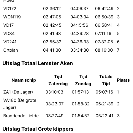
Hoed
VD172
02:36:12
04:06:37
06:42:49
2
WON119
02:47:05
04:03:34
06:50:39
3
VD17
02:42:45
04:15:56
06:58:41
4
VD84
02:41:48
04:29:28
07:11:16
5
VD241
02:55:32
04:36:33
07:32:05
6
Ortolan
04:41:30
03:34:30
08:16:00
7
Uitslag Totaal Lemster Aken
Tijd
Tijd
Totale
Naam schip
Plaats
Zaterdag
Zondag
Tijd
ZA1 (De Jager)
03:10:03
01:57:13
05:07:16
1
VA180 (De grote
03:23:07
01:58:32
05:21:39
2
Jager)
Brandende Liefde
03:27:49
01:54:52
05:22:41
3
Uitslag Totaal Grote klippers