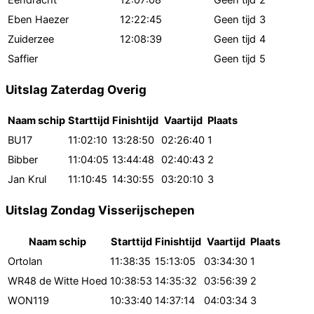
Eendracht
12:07:08
Geen tijd
2
Eben Haezer
12:22:45
Geen tijd
3
Zuiderzee
12:08:39
Geen tijd
4
Saffier
Geen tijd
5
Uitslag Zaterdag Overig
Naam schip
Starttijd
Finishtijd
Vaartijd
Plaats
BU17
11:02:10
13:28:50
02:26:40
1
Bibber
11:04:05
13:44:48
02:40:43
2
Jan Krul
11:10:45
14:30:55
03:20:10
3
Uitslag Zondag Visserijschepen
Naam schip
Starttijd
Finishtijd
Vaartijd
Plaats
Ortolan
11:38:35
15:13:05
03:34:30
1
WR48 de Witte Hoed
10:38:53
14:35:32
03:56:39
2
WON119
10:33:40
14:37:14
04:03:34
3