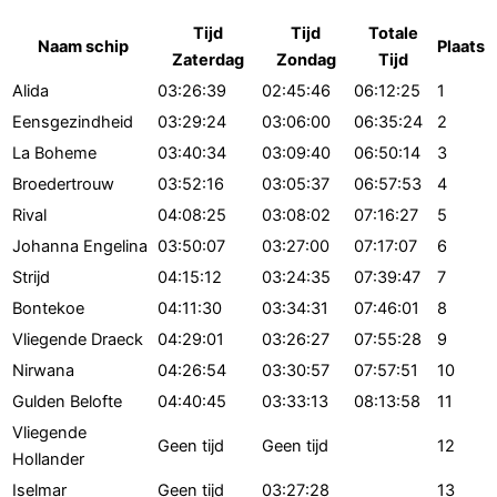
Tijd
Tijd
Totale
Naam schip
Plaats
Zaterdag
Zondag
Tijd
Alida
03:26:39
02:45:46
06:12:25
1
Eensgezindheid
03:29:24
03:06:00
06:35:24
2
La Boheme
03:40:34
03:09:40
06:50:14
3
Broedertrouw
03:52:16
03:05:37
06:57:53
4
Rival
04:08:25
03:08:02
07:16:27
5
Johanna Engelina
03:50:07
03:27:00
07:17:07
6
Strijd
04:15:12
03:24:35
07:39:47
7
Bontekoe
04:11:30
03:34:31
07:46:01
8
Vliegende Draeck
04:29:01
03:26:27
07:55:28
9
Nirwana
04:26:54
03:30:57
07:57:51
10
Gulden Belofte
04:40:45
03:33:13
08:13:58
11
Vliegende
Geen tijd
Geen tijd
12
Hollander
Iselmar
Geen tijd
03:27:28
13