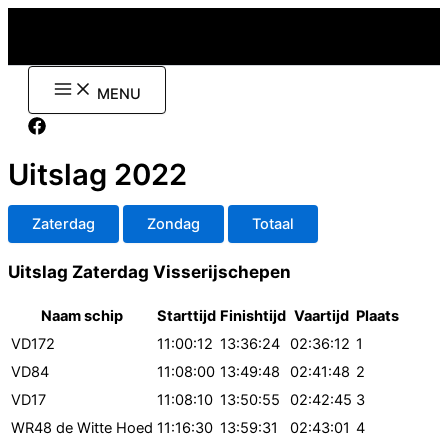
Ga
naar
de
inhoud
MENU
Uitslag 2022
Zaterdag
Zondag
Totaal
Uitslag Zaterdag Visserijschepen
Naam schip
Starttijd
Finishtijd
Vaartijd
Plaats
VD172
11:00:12
13:36:24
02:36:12
1
VD84
11:08:00
13:49:48
02:41:48
2
VD17
11:08:10
13:50:55
02:42:45
3
WR48 de Witte Hoed
11:16:30
13:59:31
02:43:01
4