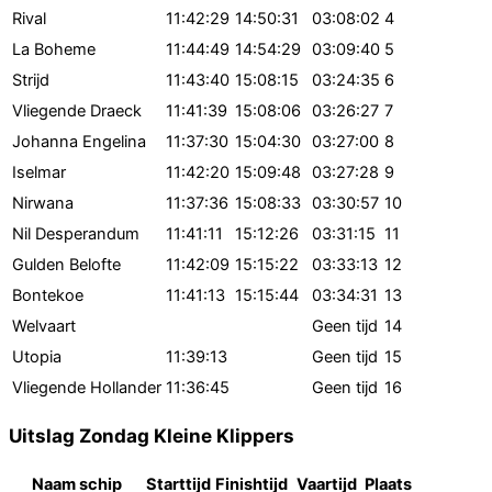
Rival
11:42:29
14:50:31
03:08:02
4
La Boheme
11:44:49
14:54:29
03:09:40
5
Strijd
11:43:40
15:08:15
03:24:35
6
Vliegende Draeck
11:41:39
15:08:06
03:26:27
7
Johanna Engelina
11:37:30
15:04:30
03:27:00
8
Iselmar
11:42:20
15:09:48
03:27:28
9
Nirwana
11:37:36
15:08:33
03:30:57
10
Nil Desperandum
11:41:11
15:12:26
03:31:15
11
Gulden Belofte
11:42:09
15:15:22
03:33:13
12
Bontekoe
11:41:13
15:15:44
03:34:31
13
Welvaart
Geen tijd
14
Utopia
11:39:13
Geen tijd
15
Vliegende Hollander
11:36:45
Geen tijd
16
Uitslag Zondag Kleine Klippers
Naam schip
Starttijd
Finishtijd
Vaartijd
Plaats