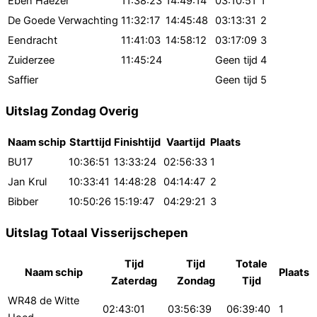
Eben Haezer
11:38:23
14:49:14
03:10:51
1
De Goede Verwachting
11:32:17
14:45:48
03:13:31
2
Eendracht
11:41:03
14:58:12
03:17:09
3
Zuiderzee
11:45:24
Geen tijd
4
Saffier
Geen tijd
5
Uitslag Zondag Overig
Naam schip
Starttijd
Finishtijd
Vaartijd
Plaats
BU17
10:36:51
13:33:24
02:56:33
1
Jan Krul
10:33:41
14:48:28
04:14:47
2
Bibber
10:50:26
15:19:47
04:29:21
3
Uitslag Totaal Visserijschepen
Tijd
Tijd
Totale
Naam schip
Plaats
Zaterdag
Zondag
Tijd
WR48 de Witte
02:43:01
03:56:39
06:39:40
1