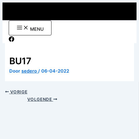
Ga
naar
de
inhoud
MENU
BU17
Door
sedero
/
06-04-2022
VORIGE
VOLGENDE