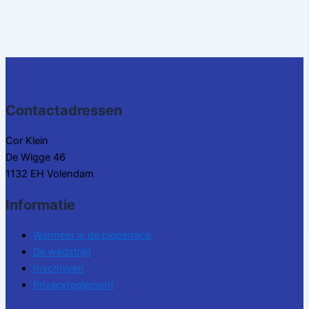
Contactadressen
Cor Klein
De Wigge 46
1132 EH Volendam
Informatie
Wanneer is de pieperrace
De wedstrijd
Inschrijven
Privacyreglement