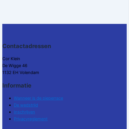
Contactadressen
Cor Klein
De Wigge 46
1132 EH Volendam
Informatie
Wanneer is de pieperrace
De wedstrijd
Inschrijven
Privacyreglement