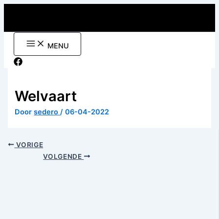
Ga
naar
de
inhoud
MENU
Welvaart
Door
sedero
/
06-04-2022
VORIGE
VOLGENDE